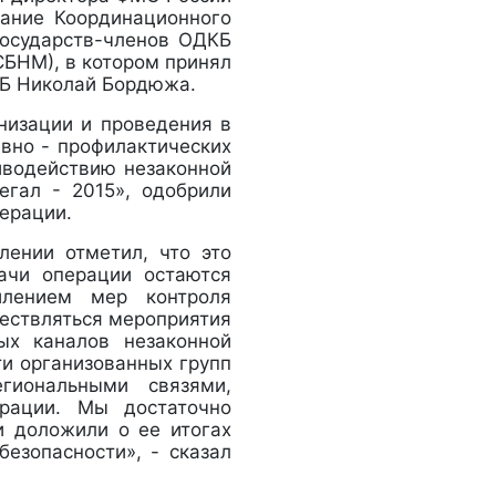
дание Координационного
государств-членов ОДКБ
СБНМ), в котором принял
КБ Николай Бордюжа.
низации и проведения в
вно - профилактических
иводействию незаконной
гал - 2015», одобрили
ерации.
лении отметил, что это
ачи операции остаются
илением мер контроля
ествляться мероприятия
ых каналов незаконной
ти организованных групп
иональными связями,
грации. Мы достаточно
и доложили о ее итогах
езопасности», - сказал