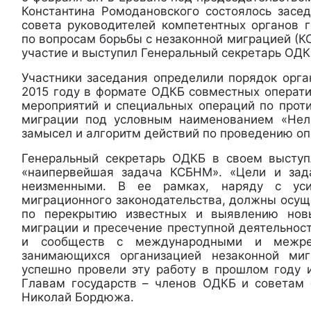
Константина Ромодановского состоялось засе
совета руководителей компетентных органов 
по вопросам борьбы с незаконной миграцией (К
участие и выступил Генеральный секретарь ОД
Участники заседания определили порядок орга
2015 году в формате ОДКБ совместных операти
мероприятий и специальных операций по прот
миграции под условным наименованием «Неле
замысел и алгоритм действий по проведению оп
Генеральный секретарь ОДКБ в своем выступ
«наипервейшая задача КСБНМ». «Цели и зад
неизменными. В ее рамках, наряду с ус
миграционного законодательства, должны осущ
по перекрытию известных и выявлению нов
миграции и пресечение преступной деятельнос
и сообществ с международными и межрег
занимающихся организацией незаконной ми
успешно провели эту работу в прошлом году 
Главам государств – членов ОДКБ и советам б
Николай Бордюжа.