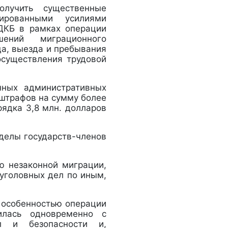
олучить существенные
нированными усилиями
ОДКБ в рамках операции
шений миграционного
да, выезда и пребывания
осуществления трудовой
нных административных
штрафов на сумму более
рядка 3,8 млн. долларов
делы государств-членов
ю незаконной миграции,
 уголовных дел по иным,
 особенностью операции
илась одновременно с
л и безопасности и,