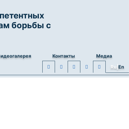
мпетентных
ам борьбы с
Видеогалерея
Контакты
Медиа
Ru|
En