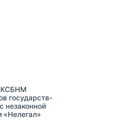
и КСБНМ
ов государств-
с незаконной
и «Нелегал»