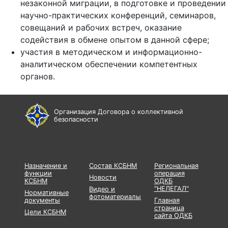
незаконной миграции, в подготовке и проведении
научно-практических конференций, семинаров,
совещаний и рабочих встреч, оказание
содействия в обмене опытом в данной сфере;
участия в методическом и информационно-
аналитическом обеспечении компетентных
органов.
Организация Договора о коллективной
безопасности
Назначение и
Состав КСБНМ
Региональная
функции
операция
Новости
КСБНМ
ОДКБ
"НЕЛЕГАЛ"
Видео и
Нормативные
фотоматериалы
документы
Главная
страница
Цели КСБНМ
сайта ОДКБ